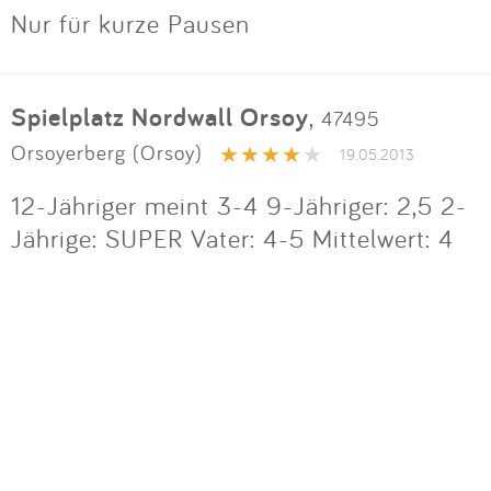
Nur für kurze Pausen
Spielplatz Nordwall Orsoy
,
47495
Orsoyerberg (Orsoy)
19.05.2013
12-Jähriger meint 3-4 9-Jähriger: 2,5 2-
Jährige: SUPER Vater: 4-5 Mittelwert: 4