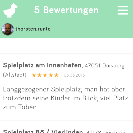
×
5 Bewertungen
thorsten.runte
Suchen
Eintragen
Spielplatz am Innenhafen
,
47051 Duisburg
App
(Altstadt)
03.06.2013
Blog
Langgezogener Spielplatz, man hat aber
trotzdem seine Kinder im Blick, viel Platz
Partner
zum Toben
Kontakt
Spielplatz B8 / Vierlinden
,
47178 Duisburg