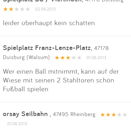
Impressum
02.06.2013
leider überhaupt kein schatten
Anmelden
Spielplatz Franz-Lenze-Platz
,
47178
Duisburg (Walsum)
01.06.2013
Wer einen Ball mitnimmt, kann auf der
Wiese mit seinen 2 Stahltoren schön
Fußball spielen
orsay Seilbahn
,
47495 Rheinberg
01.06.2013