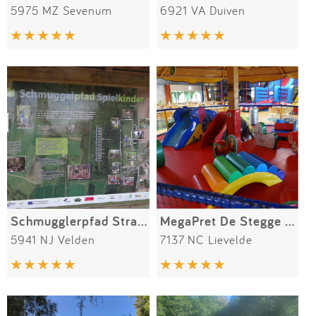
5975 MZ Sevenum
6921 VA Duiven
Schmugglerpfad Straelseweg 35
MegaPret De Stegge 23a
5941 NJ Velden
7137 NC Lievelde