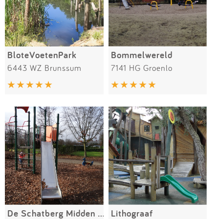
BloteVoetenPark
Bommelwereld
6443 WZ Brunssum
7141 HG Groenlo
De Schatberg Midden Peelweg
Lithograaf