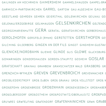
GAIMERSHEIM
GAMMELSHAUSEN
GAILINGEN AM HOCHRHEIN
GAMPEL-BR
GARREL
GAU-BI
GARMISCH-PARTENKIRCHEN
GARTOW
GAU-ALGESHEIM
GEESTLAND
GEILENKIRCHEN
GEHRDEN
GEHREN
GEIERSTHAL
GEILNAU
GE
GELSENKIRCHEN
GELENAU/ERZGEBIRGE
GELNHAUSEN
GELTEND
GERA
GEORGSMARIENHüTTE
GERATSKIRCHEN
GERATAL
GERBERSHAUS
GERSTHOFEN
GEROLZHOFEN
GERSTETTEN
GERSFELD (RHöN)
GE
GINGEN AN DER FILS
GILCHING
GINSHEIM-GUSTA
GILSERBERG
GINGST
GLOWE
GLIENICKE/NORDBAHN
GLINDE
GLIENKE
GLIS
GLüCKSBURG
GOSLAR
GOMARINGEN
GONDERSHAUSEN
GORDEN-STAUPITZ
GOSHEIM
GRAFSCHAFT
GRASBERG
GRAINAU
GRAMBOW
GRAMSCHATZER WALD
GR
GREVENBROICH
GREVEN
GRENZACH-WYHLEN
GREVENMACHER
GROSBLIEDERSTROFF
GROß DüBEN
GROß GRöNAU
GROß VOLLSTEDT
GROß 
GROßENHAIN
GROßEFEHN
GROßENBRODE
GROßENSEEBACH
GROßHABE
GROßPöS
GROßOLBERSDORF
GROßOSTHEIM
GROßPOSTWITZ/OBERLAUSITZ
GRöB
GRäFENHAINICHEN
GRäFELFING
GRäN
GRUYèRES
GRäFENDORF