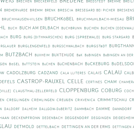
WEIG
BREDENE
BRECHEN
BRECKERFELD
BREDSTEDT
BREHME
BREIL
N
BREMM
BRESCIA
BREMERVöRDE
BRENK
BRESEGARD BEI PICHER
BRESKEN
BR
BRUCHKöBEL
BRUCHHAUSEN-VILSEN
BRUCHMüHLBACH-MIESAU
HL
BUCH AM ERLBACH
BUCHEN
BUCH
BUCHBRUNN
BUCHEN (ODENWAL
BURG
BURG (SPREEWALD)
BACH
BURG (DITHMARSCHEN)
BURG STARGARD
BURGTHAN
BURGLENGENFELD
BURGSTäDT
URGLAUER
BURGSCHWALBACH
BUTZBACH
BUXTEHUDE
IM
BUXHEIM
BäK
BöBINGEN
BöBINGEN AN DER
BüCKEBURG
BüDELSDO
BüCHENBACH
NGEN
BöSEL
BöTTSTEIN
BüCHEN
CALAU
CADOLZBURG
CADZAND
OW
CALAIS
CALB
CALA LLITERES
CASTROP-RAUXEL
CELLE
DEFELS
CHAM
CERTINES
CHAMER
CLOPPENBURG
COBURG
CLAUSTHAL-ZELLERFELD
VILLE)
COCH
CRIMMITSCHAU
CR
CREGLINGEN
CREMLINGEN
CREUßEN
EN
CRIKVENICA
DAMME
DANNDORF
N
DALDORF
DALHEIM
DALLGOW-DöBERITZ
DAMMBACH
 HAAN
DECKENPFRONN
DEGGENDORF
DEIDESHEI
DEDENBACH
DEGGINGEN
ßLAU
DETMOLD
DETTINGEN AN DER ERMS
DETTELBACH
DETTINGEN A