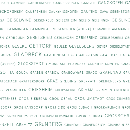
G
GANGKOFEN
ATSCH
GAMPRIN
GANDERKESEE
GANDESBERGEN
GANGELT
SCHOFSHEIM
GAUTING
GAUERSHEIM
GAUKöNIGSHOFEN
GAVà
GEBENSTOR
GEISELWIND
GEISLIN
GEISENHEIM
ISA
GEISENFELD
GEISIG
GEISINGEN
ORF
GEMMINGEN
GEMMRIGHEIM
GEMüNDEN (WOHRA)
GEMüNDEN AM MAIN
GERETSRIED
GERMERING
GERBRUNN
GERLINGEN
EN
GERMERSHEIM
GE
GETTORF
GESEKE
GEVELSBERG
GEULLE
GEYER
SCHER
GIEBELSTAD
GLADBECK
GLADENBACH
VSBURG
GLATTBACH
GLA
GLASAU
GLASIN
GLüCKSTADT
GMUND AM TEGERNSEE
 (OSTSEE)
GMüND IN KäRNTEN
GNA
GOTHA
GRAFENAU
GOUDA
GRABEN
GRABOW
GRABOWHöFE
GRADO
GRA
GRAZ
GREDING
GREFRATH
GRE
ATSCHACH
GRATTERSDORF
GREIFENBERG
GRIESHEIM
GRIMMA
GREVESMüHLEN
GRIMMEN
GRIJPSKERKE
GROENLO
GROß-UMSTADT
GROß-BIEBERAU
GROß-GERAU
WITTENSEE
GROß-ZIMMER
GROßHANSDORF
GROßHEIDE
RSDORF
GROßHEUBACH
GROßKARLBACH
GRO
GROßSCHö
NA
GROßRöHRSDORF
GROßSCHIRMA
GROßRüCKERSWALDE
GRüNBERG
ENZELL
GRöMITZ
GRüNDAU
GRüNENDEICH
GRüNHAIN-BE