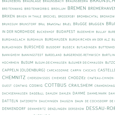
BRAUNSCH
BRAUNLAGE
BRAUNSBACH
BRAUNSBEDRA
BRAUNEBERG
BREMEN
BREMERHAVE
BREITENWORBIS
BREKLUM
BREITENWANG
BRIXEN
BRIXEN IM THALE
BROCKEL
BRODERSBY
BROMBACHTAL
BRONKOW
BRü
BRüGGE
BRüGGEN
BRUNSSUM
BRUNSTORF
BRöL
BRøNSHøJ
BRüEL
IN DER NORDHEIDE
BUDAPEST
BUCKENHOF
BUDENHEIM
BULLAY
BUR
BURGHAUSEN
BURGHASLACH
BURGKIRCHEN AN DER ALZ
BURGHAUN
B
BURSCHEID
BUSDORF
BUSECK
BUTTENHE
BURLADINGEN
BUTJADINGEN
BöRTLI
BöNNIGHEIM
BöNNINGSTEDT
BöRDELAND
BöRGERENDE-RETHWISCH
BüSUM
BüTZ
HOCHRHEIN
BüSUM-DEICHHAUSEN
BüSUMER DEICHHAUSEN
CAPPELN (OLDENBURG)
CASTELL
CARCASSONNE
CARPIN
CASCAIS
CHEMNITZ
CHODZIEż
CHERSONISSOS
CHIEMSEE
CHâTEAU-CHINON (
COTTBUS
CRAILSHEIM
COSWIG
OUEST
CONTWIG
CRAMONSHAG
DAHME
DACHSENHAUSEN
DAGEBüLL
DAHLEM
DAHLEN
DAHME/MARK
DAH
DATTELN
DAUN
DE
DATZEROTH
DAUCHINGEN
DAUGZIN
DE COCKSDORP
DESSAU-RO
DENKENDORF
DENZLINGEN
DENNHERITZ
DERSEKOW