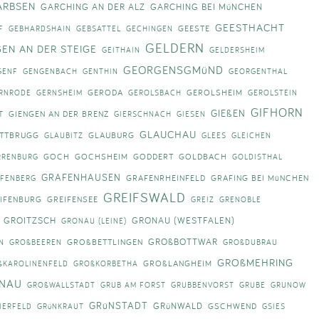
ARBSEN
GARCHING AN DER ALZ
GARCHING BEI MüNCHEN
GEESTHACHT
GEESTE
F
GEBHARDSHAIN
GEBSATTEL
GECHINGEN
GELDERN
GEN AN DER STEIGE
GEITHAIN
GELDERSHEIM
GEORGENSGMüND
GENF
GENGENBACH
GENTHIN
GEORGENTHAL
GERODA
GEROLSHEIM
RNRODE
GERNSHEIM
GEROLSBACH
GEROLSTEIN
GIFHORN
GIEßEN
GIENGEN AN DER BRENZ
T
GIERSCHNACH
GIESEN
GLAUCHAU
TTBRUGG
GLAUBURG
GLAUBITZ
GLEES
GLEICHEN
GOCH
GOCHSHEIM
GODDERT
GOLDBACH
RRENBURG
GOLDISTHAL
GRAFENHAUSEN
GRAFENRHEINFELD
GRAFING BEI MüNCHEN
FENBERG
GREIFSWALD
IFENBURG
GREIFENSEE
GREIZ
GRENOBLE
GROITZSCH
GRONAU (WESTFALEN)
GRONAU (LEINE)
GROßBOTTWAR
GROßBETTLINGEN
N
GROßBEEREN
GROßDUBRAU
GROßMEHRING
GROßLANGHEIM
ßKAROLINENFELD
GROßKORBETHA
NAU
GROßWALLSTADT
GRUB AM FORST
GRUBBENVORST
GRUBE
GRUNOW
GRüNSTADT
GRüNWALD
GSCHWEND
IERFELD
GRüNKRAUT
GSIES