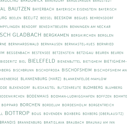
BARDOWICK
BARDOLINO
BARENDORF
BARGESHAGEN
BARGSTEDT
BAUTZEN
TAL
BAYERBACH
BAYERISCH EISENSTEIN
BAYERISCH
URG
BEELITZ
BEESKOW
BEGUES
BEELEN
BEESEL
BEHRENSDORF
EMPFLINGEN
BENNINGEN AM NECKAR
BENDORF
BENEDIKTBEUERN
ISCH GLADBACH
BERGKAMEN
BERGKIRCHEN
BERGLEN
RNE
BERNHARDSWALD
BERNRIED
BERNHAUSEN
BERNKASTEL-KUES
EIM
BESSENBACH
BETZIGAU
BEUREN
BESTENSEE
BETZENSTEIN
BEUREN
BIELEFELD
BIETIGHEIM-
BIEDERITZ
BIEL
BIENENBüTTEL
BIETIGHEIM
BISCHOFSHEIM
HBERG
BISCHOFSHEIM AN
BISCHBRUNN
BISCHOFRODA
BLANKENBURG (HARZ)
BLANKENFELDE-MAHLOW
NKENBERGE
BLOMBERG
RODE
BLIESKASTEL
BLEKENDORF
BLITZENREUTE
BLUMBERG
BODENMAIS
BODMAN-LUDWIGSHAFEN
BODENKIRCHEN
BOFFZEN
BOHMTE
BORCHEN
BOPPARD
BORDESHOLM
BORDELUM
BORGENTREICH
BOTTROP
BOUS
BOVENDEN
BOXBERG
LL
BOXBERG (OBERLAUSITZ)
BRANDIS
BRATISLAVA
BRANNENBURG
BRAUBACH
BRAUNAU AM INN