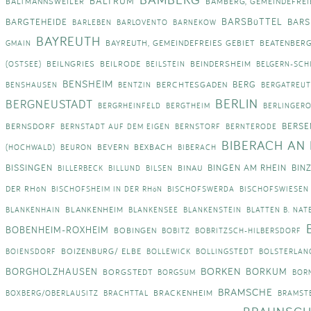
BALTRUM
BALTMANNSWEILER
BAMBERG, GEMEINDEFREI
BARSBüTTEL
BARGTEHEIDE
BARS
BARLEBEN
BARLOVENTO
BARNEKOW
BAYREUTH
BAYREUTH, GEMEINDEFREIES GEBIET
BEATENBER
GMAIN
BEILNGRIES
BEILRODE
BEINDERSHEIM
(OSTSEE)
BEILSTEIN
BELGERN-SCH
BENSHEIM
BERG
BERCHTESGADEN
BENSHAUSEN
BENTZIN
BERGATREUT
BERLIN
BERGNEUSTADT
BERGRHEINFELD
BERGTHEIM
BERLINGER
BERSE
BERNSDORF
BERNSTADT AUF DEM EIGEN
BERNSTORF
BERNTERODE
BIBERACH AN 
BEVERN
BEXBACH
(HOCHWALD)
BEURON
BIBERACH
BISSINGEN
BINGEN AM RHEIN
BIN
BINAU
BILLERBECK
BILLUND
BILSEN
DER RHöN
BISCHOFSHEIM IN DER RHöN
BISCHOFSWERDA
BISCHOFSWIESEN
BLANKENHEIM
BLANKENHAIN
BLANKENSEE
BLANKENSTEIN
BLATTEN B. NAT
BOBENHEIM-ROXHEIM
BOBINGEN
BOBITZ
BOBRITZSCH-HILBERSDORF
BOIZENBURG/ ELBE
BOIENSDORF
BOLLEWICK
BOLLINGSTEDT
BOLSTERLAN
BORKEN
BORGHOLZHAUSEN
BORKUM
BORGSTEDT
BORGSUM
BOR
BRAMSCHE
BRACKENHEIM
BOXBERG/OBERLAUSITZ
BRACHTTAL
BRAMST