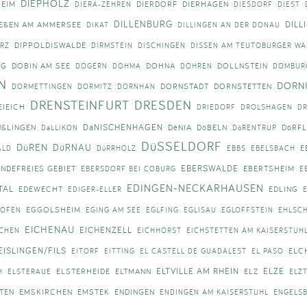
DIEPHOLZ
HEIM
DIERDORF
DIERHAGEN
DIERA-ZEHREN
DIESDORF
DIEST
DILLENBURG
DILL
IEßEN AM AMMERSEE
DIKAT
DILLINGEN AN DER DONAU
DIPPOLDISWALDE
ERZ
DIRMSTEIN
DISCHINGEN
DISSEN AM TEUTOBURGER WA
IG
DOBIN AM SEE
DOHNA
DOLLNSTEIN
DOGERN
DOHMA
DOHREN
DOMBUR
N
DORN
DORNSTADT
DORNSTETTEN
DORMETTINGEN
DORMITZ
DORNHAN
DRENSTEINFURT
DRESDEN
EIEICH
DRIEDORF
DROLSHAGEN
D
DäNISCHENHAGEN
UßLINGEN
DéNIA
DöBELN
DöRF
DäLLIKON
DöRENTRUP
DüSSELDORF
DüREN
DüRNAU
E
ALD
DüRRHOLZ
EBBS
EBELSBACH
EBERSWALDE
NDEFREIES GEBIET
EBERTSHEIM
EBERSDORF BEI COBURG
E
EDINGEN-NECKARHAUSEN
TAL
EDEWECHT
EDLING
EDIGER-ELLER
EGGOLSHEIM
KOFEN
EGING AM SEE
EGLFING
EGLISAU
EGLOFFSTEIN
EHLSCH
EICHENAU
EICHENZELL
ICHEN
EICHHORST
EICHSTETTEN AM KAISERSTUH
EISLINGEN/FILS
ELC
EITORF
EITTING
EL CASTELL DE GUADALEST
EL PASO
ELTVILLE AM RHEIN
ELZE
ELSTERHEIDE
ELTMANN
ELZ
H
ELSTERAUE
ELZ
TEN
EMSKIRCHEN
EMSTEK
ENDINGEN
ENDINGEN AM KAISERSTUHL
ENGELS