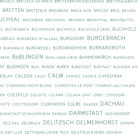
/BRIGELS
BREISACH AM RHEIN
BREITENBRUNN/ERZGEBIRGE
BREITENGüßBACH
BRETTEN
BRETZFELD
BREUBERG
BRIG
BRILON
S
BREñA ALTA
BRIESEN
UCHSAL
BRUCKBERG
BRUCKMüHL
BRUNNEN
BRUNNTHAL
BRUNSBüTTEL
BUCHHOLZ
BUCHHOLZ (WW)
D)
BUCHENBACH
BUCHENHAIN
BUCHHOLZ
BURGEBRACH
BURGDORF
BURGAU
BURGBERG IM ALLGäU
BURKARDROTH
N
BURGWINDHEIM
BURGWEDEL
BURGWALD
BöBLINGEN
BöHMENKIRCH
BöHL-IGGELHEIM
 REMS
BöHNHUSEN
BüDINGEN
RF
BüNDE
BüREN
BüHL
BüRGSTADT
BüRSTADT
BüSINGEN AM
CALW
CALDEN
ERLAH
CAPDEPERA
CALVI
CANNES
CAORLE
CHAMONIX-MONT-BLANC
AU
CHARENTON-LE-PONT
CHARNAY-LèS-CHALON
COESFELD
COLDITZ
EM
COLMAR
COLòNIA SANT JORDI
CONSDORF-
DACHAU
CUXHAVEN
CöLBE
IVITZ
CROTTENDORF
DAADEN
DARMSTADT
DASSENDORF
DANNSTADT-SCHAUERNHEIM
DARGUN
DELITZSCH
DELMENHORST
M
DELBRüCK
DEIZISAU
DEMMIN
DEUTSCH EVERN
DETTINGEN UNTER TECK
N DER ILLER
DEXHEIM