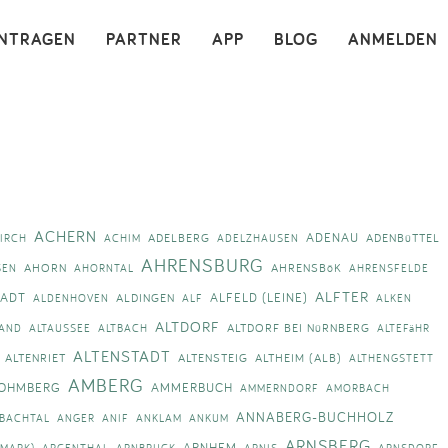
×
INTRAGEN
PARTNER
APP
BLOG
ANMELDEN
ACHERN
ADENAU
ADELBERG
ADENBüTTEL
IRCH
ACHIM
ADELZHAUSEN
AHRENSBURG
AHORN
AHRENSBöK
SEN
AHORNTAL
AHRENSFELDE
ALFTER
TADT
ALFELD (LEINE)
ALDINGEN
ALDENHOVEN
ALF
ALKEN
ALTDORF
ALTDORF BEI NüRNBERG
BAND
ALTAUSSEE
ALTBACH
ALTEFäHR
ALTENSTADT
ALTENRIET
ALTENSTEIG
ALTHEIM (ALB)
ALTHENGSTETT
AMBERG
OHMBERG
AMMERBUCH
AMMERNDORF
AMORBACH
ANNABERG-BUCHHOLZ
BACHTAL
ANGER
ANIF
ANKLAM
ANKUM
ARNSBERG
ARNHEM
TMARK)
ARGENTHAL
ARNBRUCK
ARNIS
ARNSDORF