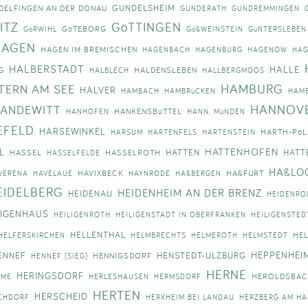
GUNDELSHEIM
DELFINGEN AN DER DONAU
GUNDERATH
GUNDREMMINGEN
ITZ
GöTTINGEN
GöTEBORG
GöRWIHL
GößWEINSTEIN
GüNTERSLEBEN
HAGEN
HAGEN IM BREMISCHEN
HAGENBACH
HAGENBURG
HAGENOW
HAG
HALBERSTADT
HALLE
HALDENSLEBEN
G
HALBLECH
HALLBERGMOOS
HAMBURG
TERN AM SEE
HALVER
HAMBACH
HAMBRüCKEN
HAM
HANNOV
ANDEWITT
HANKENSBüTTEL
HANHOFEN
HANN. MüNDEN
EFELD
HARSEWINKEL
HARTH-PöL
HARSUM
HARTENFELS
HARTENSTEIN
HATTENHOFEN
L
HATTEN
HATT
HASSEL
HASSELROTH
HASSELFELDE
HAßLO
HAVIXBECK
HAßFURT
VERENA
HAVELAUE
HAYNRODE
HAßBERGEN
EIDELBERG
HEIDENHEIM AN DER BRENZ
HEIDENAU
HEIDENRO
LIGENHAUS
HEILIGENROTH
HEILIGENSTADT IN OBERFRANKEN
HEILIGENSTED
HELLENTHAL
HE
HELFERSKIRCHEN
HELMBRECHTS
HELMEROTH
HELMSTEDT
HEPPENHEI
ENNEF
HENSTEDT-ULZBURG
HENNIGSDORF
HENNEF (SIEG)
HERNE
HERINGSDORF
HEROLDSBA
LME
HERLESHAUSEN
HERMSDORF
HERTEN
HERSCHEID
CHDORF
HERXHEIM BEI LANDAU
HERZBERG AM HA