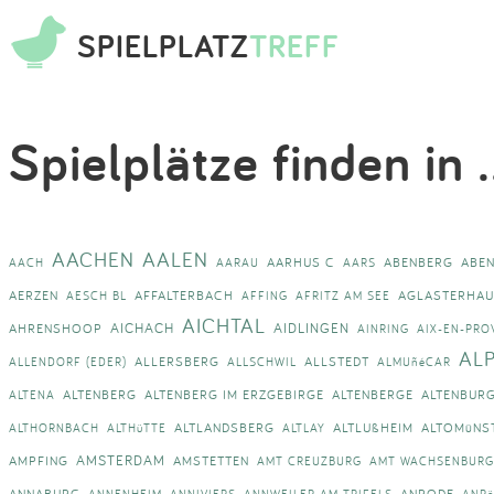
SPIELPLATZ
TREFF
Spielplätze finden in .
AACHEN
AALEN
AARHUS C
ABENBERG
ABE
AACH
AARAU
AARS
AERZEN
AFFALTERBACH
AGLASTERHAU
AESCH BL
AFFING
AFRITZ AM SEE
AICHTAL
AICHACH
AIDLINGEN
AHRENSHOOP
AINRING
AIX-EN-PRO
AL
ALLERSBERG
ALLSTEDT
ALLENDORF (EDER)
ALLSCHWIL
ALMUñéCAR
ALTENBERG
ALTENBERG IM ERZGEBIRGE
ALTENBERGE
ALTENBUR
ALTENA
ALTLANDSBERG
ALTLUßHEIM
ALTOMüNS
ALTHORNBACH
ALTHüTTE
ALTLAY
AMSTERDAM
AMPFING
AMSTETTEN
AMT CREUZBURG
AMT WACHSENBURG
ANNABURG
ANRODE
ANNENHEIM
ANNIVIERS
ANNWEILER AM TRIFELS
ANR