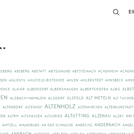
E
Suchen
..
Eintragen
App
NSBERG
ABTSGMüND
ABSBERG
ABSTATT
ABTSTEINACH
ACHENHEIM
ACHENK
SEN
AHLEN
AHLERSTEDT
AGLIENTU
AHLEFELD-BISTENSEE
AHNSBECK
AHN
Blog
ALBS
ALBERSHAUSEN
ALBERTSHOFEN
VENCE
ALAIOR
ALBERSDORF
ALBIG
PEN
ALT METELN
ALSFELD
ALSBACH-HäHNLEIN
ALSDORF
ALT TUCHE
Partner
ALTENHOLZ
G
ALTENDORF
ALTENKUNSTADT
ALTENHOF
ALTENKIRCHEN
ALTöTTING
ALZENAU
Kontakt
AM 
TER
ALZEY
ALTRIP
ALTSHAUSEN
ALTUSRIED
ANDERNACH
ANDECHS
AMTZELL
AMöNEBURG
AN DER SCHMüCKE
ANGEL
ANSBACH
APELERN
APOLDA
öCHTE
ANTDORF
APPENHEIM
ARENDSEE (AL