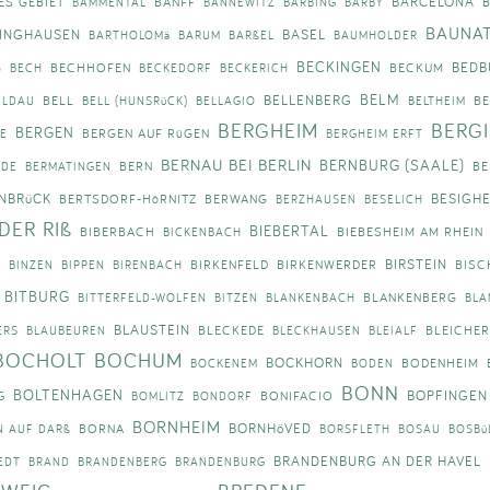
BARCELONA
ES GEBIET
BANFF
BAMMENTAL
BANNEWITZ
BARBING
BARBY
BAUNA
INGHAUSEN
BASEL
BARTHOLOMä
BARUM
BARßEL
BAUMHOLDER
BECKINGEN
BEDB
G
BECHHOFEN
BECKUM
BECH
BECKEDORF
BECKERICH
BELM
BELLENBERG
BELL
B
ILDAU
BELL (HUNSRüCK)
BELLAGIO
BELTHEIM
BERGHEIM
BERG
BERGEN
BERGEN AUF RüGEN
E
BERGHEIM ERFT
BERNAU BEI BERLIN
BERNBURG (SAALE)
BERN
BE
ODE
BERMATINGEN
NBRüCK
BESIGH
BERTSDORF-HöRNITZ
BERWANG
BERZHAUSEN
BESELICH
DER RIß
BIEBERTAL
BIBERBACH
BIEBESHEIM AM RHEIN
BICKENBACH
Z
BIRSTEIN
BIRKENFELD
BIRKENWERDER
BISC
BINZEN
BIPPEN
BIRENBACH
BITBURG
BLANKENBERG
BITTERFELD-WOLFEN
BITZEN
BLANKENBACH
BLA
BLAUSTEIN
BLECKEDE
BLEICHE
ERS
BLAUBEUREN
BLECKHAUSEN
BLEIALF
BOCHOLT
BOCHUM
BOCKHORN
BODENHEIM
BOCKENEM
BODEN
BONN
BOLTENHAGEN
BOPFINGEN
BONIFACIO
G
BOMLITZ
BONDORF
BORNHEIM
BORNHöVED
BORNA
N AUF DARß
BORSFLETH
BOSAU
BOSBü
BRANDENBURG AN DER HAVEL
EDT
BRAND
BRANDENBERG
BRANDENBURG