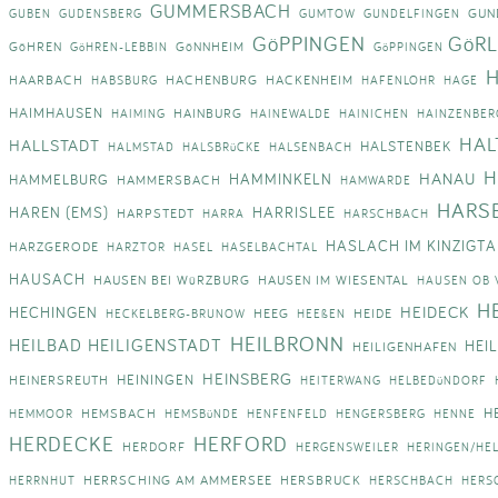
GUMMERSBACH
GUN
GUBEN
GUDENSBERG
GUMTOW
GUNDELFINGEN
GöPPINGEN
GöRL
GöHREN
GöNNHEIM
GöHREN-LEBBIN
GöPPINGEN
HAARBACH
HACHENBURG
HACKENHEIM
HABSBURG
HAFENLOHR
HAGE
HAIMHAUSEN
HAINBURG
HAIMING
HAINEWALDE
HAINICHEN
HAINZENBER
HAL
HALLSTADT
HALSTENBEK
HALMSTAD
HALSBRüCKE
HALSENBACH
H
HANAU
HAMMINKELN
HAMMELBURG
HAMMERSBACH
HAMWARDE
HARS
HAREN (EMS)
HARRISLEE
HARPSTEDT
HARRA
HARSCHBACH
HASLACH IM KINZIGTA
HARZGERODE
HARZTOR
HASEL
HASELBACHTAL
HAUSACH
HAUSEN BEI WüRZBURG
HAUSEN IM WIESENTAL
HAUSEN OB 
H
HEIDECK
HECHINGEN
HEEG
HEIDE
HECKELBERG-BRUNOW
HEEßEN
HEILBRONN
HEILBAD HEILIGENSTADT
HEI
HEILIGENHAFEN
HEINSBERG
HEININGEN
HEINERSREUTH
HEITERWANG
HELBEDüNDORF
H
HEMSBACH
HEMMOOR
HEMSBüNDE
HENFENFELD
HENGERSBERG
HENNE
HERDECKE
HERFORD
HERDORF
HERGENSWEILER
HERINGEN/HE
HERRSCHING AM AMMERSEE
HERSBRUCK
HERRNHUT
HERSCHBACH
HERS