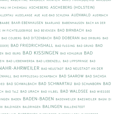
ASCHEBERG (HOLSTEIN)
ASCHEBERG
CHAU IM CHIEMGAU
AUENWALD
AUE
ALLERTAU
AUDELANGE
AUE-BAD SCHLEMA
AUERBACH
BAAR-EBENHAUSEN
BAABE
BABENHAUSEN
BAARLAND
BACH AN DER
BAD BIRNBACH
 IM FICHTELGEBIRGE
BAD
BAD BEVENSEN
BAD DOBERAN
BAD DITZENBACH
BAD COLBERG
BAD DRIBURG
BAD
BAD FRIEDRICHSHALL
BAD
BAD FüSSING
(ODER)
BAD GRUND
BAD KISSINGEN
BAD
EN
BAD IBURG
BAD KOHLGRUB
BAD LIEBENWERDA
BAD LIEBENZELL
EIN
BAD LIPPSPRINGE
BAD
NAHR-AHRWEILER
BAD NEUSTADT AN DER
BAD NEUSTADT
BAD SAAROW
ENHALL
BAD SACHSA
BAD RIPPOLDSAU-SCHAPBACH
BAD SCHWARTAU
BAD
BAD SCHWALBACH
BAD SCHöNBORN
IED
BAD WALDSEE
BAD URACH
BAD VILBEL
BAD WIESSEE
CH
BAD TöLZ
BADEN-BADEN
KINGEN
BADEN
BAESWEILER
BADENWEILER
BAGNI DI
BALINGEN
Dő
BALLENSTEDT
BALDINGEN
BALDRINGEN