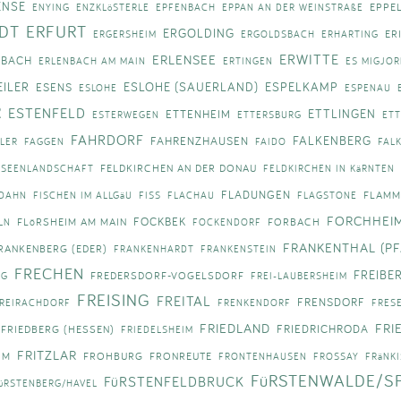
ENSE
EPPE
ENYING
ENZKLöSTERLE
EPFENBACH
EPPAN AN DER WEINSTRAßE
DT
ERFURT
ERGOLDING
ER
ERGERSHEIM
ERGOLDSBACH
ERHARTING
ERWITTE
ERLENSEE
NBACH
ERLENBACH AM MAIN
ERTINGEN
ES MIGJO
ILER
ESLOHE (SAUERLAND)
ESPELKAMP
ESENS
ESLOHE
ESPENAU
R
ESTENFELD
ETTLINGEN
ETTENHEIM
ESTERWEGEN
ETTERSBURG
ETT
FAHRDORF
FALKENBERG
FAHRENZHAUSEN
LER
FAGGEN
FAIDO
FAL
FELDKIRCHEN AN DER DONAU
 SEENLANDSCHAFT
FELDKIRCHEN IN KäRNTEN
FLADUNGEN
FLAMM
 DAHN
FISCHEN IM ALLGäU
FISS
FLACHAU
FLAGSTONE
FORCHHEI
FOCKBEK
FLöRSHEIM AM MAIN
FORBACH
LN
FOCKENDORF
FRANKENTHAL (PF
RANKENBERG (EDER)
FRANKENHARDT
FRANKENSTEIN
FRECHEN
FREIBE
FREDERSDORF-VOGELSDORF
RG
FREI-LAUBERSHEIM
FREISING
FREITAL
FRENSDORF
REIRACHDORF
FRENKENDORF
FRES
FRIEDLAND
FRI
FRIEDRICHRODA
FRIEDBERG (HESSEN)
FRIEDELSHEIM
FRITZLAR
IM
FROHBURG
FRONREUTE
FRONTENHAUSEN
FROSSAY
FRäNK
FüRSTENWALDE/S
FüRSTENFELDBRUCK
üRSTENBERG/HAVEL