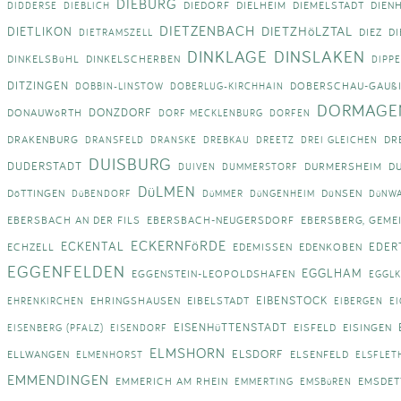
DIEBURG
DIEDORF
DIELHEIM
DIEMELSTADT
DIEN
DIDDERSE
DIEBLICH
DIETZENBACH
DIETZHöLZTAL
DIETLIKON
DIEZ
D
DIETRAMSZELL
DINKLAGE
DINSLAKEN
DINKELSBüHL
DINKELSCHERBEN
DIPP
DITZINGEN
DOBERSCHAU-GAUß
DOBBIN-LINSTOW
DOBERLUG-KIRCHHAIN
DORMAGE
DONZDORF
DONAUWöRTH
DORF MECKLENBURG
DORFEN
DRAKENBURG
DR
DRANSFELD
DRANSKE
DREBKAU
DREETZ
DREI GLEICHEN
DUISBURG
DUDERSTADT
DURMERSHEIM
D
DUIVEN
DUMMERSTORF
DüLMEN
DöTTINGEN
DüNSEN
DüBENDORF
DüMMER
DüNGENHEIM
DüNW
EBERSBACH AN DER FILS
EBERSBACH-NEUGERSDORF
EBERSBERG, GEMEI
ECKERNFöRDE
ECKENTAL
EDER
ECHZELL
EDEMISSEN
EDENKOBEN
EGGENFELDEN
EGGLHAM
EGGENSTEIN-LEOPOLDSHAFEN
EGGL
EIBENSTOCK
EHRINGSHAUSEN
EIBELSTADT
EHRENKIRCHEN
EIBERGEN
E
EISENHüTTENSTADT
EISFELD
EISINGEN
EISENBERG (PFALZ)
EISENDORF
ELMSHORN
ELSDORF
ELLWANGEN
ELSENFELD
ELMENHORST
ELSFLET
EMMENDINGEN
EMMERICH AM RHEIN
EMSDET
EMMERTING
EMSBüREN