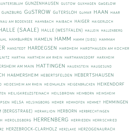
GUNZENHAUSEN
GäGELOW
GUNTERSBLUM
GUSTOW
GUXHAGEN
GüSTROW
HAAN
GüTERSLOH
GüNZBURG
HAAR
GüíMAR
HAIGER
HAIBACH
NAU AM BODENSEE
HAHNBACH
HAIGERLOCH
HALLE (SAALE)
HALLE (WESTFALEN)
HALLEIN
HALLENBERG
HAMM
HAMELN
HAMBüHREN
HAMM (SIEG)
HAMMAH
BüHL
ER
HARDEGSEN
HANSTEDT
HARDHEIM
HARDTHAUSEN AM KOCHER
LNITZ
HARTHA
HARTHEIM AM RHEIN
HARTMANNSDORF
HARXHEIM
HATTINGEN
ERSHEIM AM MAIN
HAUENSTEIN
HAUGESUND
CH
HEBERTSHAUSEN
HAßMERSHEIM
HEBERTSFELDEN
HEIKENDORF
D
HEIDESHEIM AM RHEIN
HEIDMüHLEN
HEIGENBRüCKEN
HEILIGKREUZSTEINACH
HEILSBRONN
TEN
HEIMBORN
HEIMSHEIM
HEMMINGEN
HELSA
LPSEN
HEMER
HELSINGBORG
HEMHOFEN
HEMMET
M (BERGSTRAßE)
HERBORN
HERAKLION
HERBRECHTINGEN
HERRENBERG
CH
HEROLDSBERG
HERRIEDEN
HERRISCHRIED
HERZEBROCK-CLARHOLZ
HERZOGENAURACH
RZ
HERZLAKE