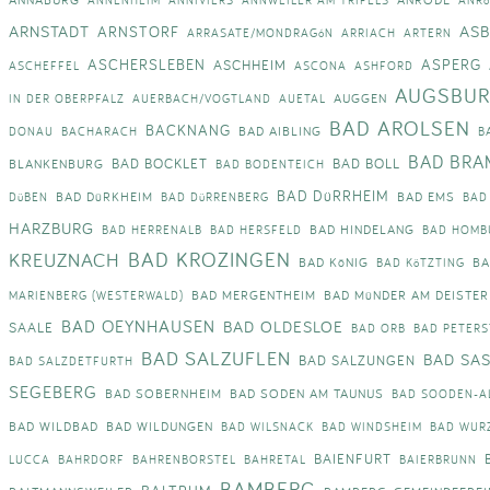
ARNSTADT
AS
ARNSTORF
ARRASATE/MONDRAGóN
ARRIACH
ARTERN
ASCHERSLEBEN
ASPERG
ASCHHEIM
ASCHEFFEL
ASCONA
ASHFORD
AUGSBU
AUGGEN
IN DER OBERPFALZ
AUERBACH/VOGTLAND
AUETAL
BAD AROLSEN
BACKNANG
BAD AIBLING
DONAU
BACHARACH
B
BAD BRA
BAD BOCKLET
BAD BOLL
BLANKENBURG
BAD BODENTEICH
BAD DüRRHEIM
BAD DüRKHEIM
BAD EMS
DüBEN
BAD DüRRENBERG
BAD
HARZBURG
BAD HINDELANG
BAD HERRENALB
BAD HERSFELD
BAD HOMB
BAD KROZINGEN
KREUZNACH
BAD KöNIG
BA
BAD KöTZTING
BAD MERGENTHEIM
BAD MüNDER AM DEISTER
MARIENBERG (WESTERWALD)
BAD OEYNHAUSEN
BAD OLDESLOE
SAALE
BAD ORB
BAD PETERS
BAD SALZUFLEN
BAD SA
BAD SALZUNGEN
BAD SALZDETFURTH
SEGEBERG
BAD SOBERNHEIM
BAD SODEN AM TAUNUS
BAD SOODEN-A
BAD WILDBAD
BAD WILDUNGEN
BAD WILSNACK
BAD WINDSHEIM
BAD WUR
BAIENFURT
LUCCA
BAHRDORF
BAHRENBORSTEL
BAHRETAL
BAIERBRUNN
BAMBERG