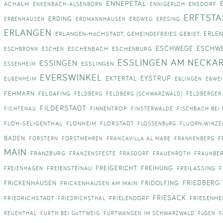
ENNEPETAL
ACHALM
ENSDORF
ENKENBACH-ALSENBORN
ENNIGERLOH
ERFTSTA
ERDING
ERBENHAUSEN
ERDMANNHAUSEN
ERDWEG
ERESING
ERLANGEN
ERLE
ERLANGEN-HöCHSTADT, GEMEINDEFREIES GEBIET
ESCHWEGE
ESCHWE
ESCHENBACH
ESCHENBURG
ESCHBRONN
ESCHEN
ESSLINGEN AM NECKA
ESSINGEN
ESSLINGEN
ESSENHEIM
EVERSWINKEL
EYSTRUP
EXTERTAL
EUßENHEIM
EßLINGEN
EßWEI
FEHMARN
FELDAFING
FELDBERG
FELDBERG (SCHWARZWALD)
FELDBERGER
FILDERSTADT
FINNENTROP
FICHTENAU
FINSTERWALDE
FISCHBACH BEI
FLOH-SELIGENTHAL
FLONHEIM
FLORSTADT
FLOSSENBüRG
FLUORN-WINZE
BADEN
F
FORSTERN
FORSTMEHREN
FRANCAVILLA AL MARE
FRANKENBERG
MAIN
FRANZBURG
FRANZENSFESTE
FRASDORF
FRAUENROTH
FRAUNBE
FREIGERICHT
FREIHUNG
FREIENSTEINAU
FREILASSING
FREIENHAGEN
F
FRIEDBERG
FRICKENHAUSEN
FRIDOLFING
FRICKENHAUSEN AM MAIN
FRIESACK
FRIEDRICHSTADT
FRIELENDORF
FRIESENHE
FRIEDRICHSTHAL
REUENTHAL
FURTH BEI GöTTWEIG
FURTWANGEN IM SCHWARZWALD
FüGEN
F