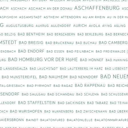
Impressum
ASCHAFFENBURG
BACH
ASCHACH AN DER DONAU
ASCHACH
AS
ASSAMSTADT
ASTHEIM
ATTENDORN
AU AM RHEIN
ASPISHEIM
AU IN DER H
Anmelden
RG
AURICH
AUGUSTUSBURG
AULENDORF
AVOLA
AUKRUG
AYING
AßLING
BAD BENTHEIM
BAD BERNECK
AD BELZIG
BAD BERGZABERN
BAD BERLEBURG
MSTEDT
BAD BREISIG
BAD CAMBERG
BAD BRüCKENAU
BAD BUCHAU
BAD ENDORF
BAD FEILNBACH
 ENDBACH
BAD ESSEN
BAD FREIENWALDE 
BAD HOMBURG VOR DER HöHE
BAD HONNEF
URG
BAD HöNNING
D LANGENSALZA
BAD LAUCHSTäDT
BAD LAUTERBERG IM HARZ
BAD LIEBENST
BAD NEUE
BAD NAUHEIM
BAD MüNSTEREIFEL
BAD NENNDORF
BAD RAPPENAU
BAD REICH
BAD PYRMONT
BAD RAGAZ
TAL-GRIESBACH
SSENDORF
BAD SAULGAU
BAD SCHANDAU
BAD SCHLEMA
BAD SCHUSSENR
BAD STAFFELSTEIN
BAD SäCKINGEN
BAD TABARZ
LLENDORF
BAD TEINA
BAD WöRISHOFEN
BAD ÜBER
ZACH
BAD WüNNENBERG
BAD ZWISCHENAHN
BAIERSBRONN
BAINDT
BALATONLELLE
BALATONMáRIAFüR
BALATONFüRED