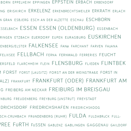
EPPSTEIN
ERBACH
LBORN
EPPINGEN
EPPELHEIM
ERBENDORF
ERKELENZ
ERKRATH
ING
ERISKIRCH
ERKENBRECHTSWEILER
ERLACH
ESCHBORN
RN GRAN
ESBJERG
ESCH AN DER ALZETTE
ESCHAU
ESSEN
ESSEN (OLDENBURG)
ESSENBACH
ESSELBACH
EUSKIRCHEN
EUERDORF
EURASBURG
RINGEN
ETZBACH
EUPEN
FALKENSEE
FANø
KENBERG/ELSTER
FARCHANT
FARVEN
FAžANA
FELLBACH
FEUCHT
FERNWALD
FELIXSEE
FERNA
FERRERIES
FLENSBURG
FLINTBEK
ERSFELD
FLIEDEN
FLARCHHEIM
FLEIN
M
FORST
FORST IN
FORST AN DER WEINSTRAßE
FORST (LAUSITZ)
FRANKFURT (ODER)
FRANKFURT AM
ALZ)
FRANKFURT
FREIBURG IM BREISGAU
RG
FREIBERG AM NECKAR
FREYSTADT
ENBURG
FREUDENBERG
FREYBURG (UNSTRUT)
EDRICHSDORF
FRIEDRICHSHAFEN
FRIEDRICHSKOOG
FULDA
FRöNDENBERG (RUHR)
ISCH-CRUMBACH
FULDABRüCK
FULL-
PREE
FüRTH
FüSSEN
GAGGENAU
GABLINGEN
GABLENZ
GAILDORF