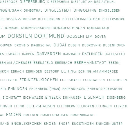
DIETERSBURG
DIETERODE
DIETERSHEIM
DIETFURT AN DER ALTMüHL
DINGELSTäDT
INGEN/SAAR
DINGOLFING
DINGSLEBEN
DIMBSTHAL
LD
DISSEN-STRIESOW
DITTELBRUNN
DITTELSHEIM-HEßLOCH
DITTERSDORF
DONAUESCHINGEN
DONAUSTAUF
G
DOMBüHL
DOMMERSHAUSEN
DORSTEN
DORTMUND
UM
DOSSENHEIM
DOVER
DUBAI
ROUWEN
DROYßIG
DRöBISCHAU
DUBLIN
DUBROVNIK
DUDENHOFEN
DöRVERDEN
DöTLINGEN
LES-ESBACH
DöRPEN
DöRZBACH
DöTTESFELD
EBERMANNSTADT
BEN AM ACHENSEE
EBENSFELD
EBERN
EBERBACH
ECHING
ECHING AM AMMERSEE
BIKON
EBRACH
EBRINGEN
EBSTORF
EFRINGEN-KIRCHEN
EGELSBACH
EFFELTRICH
EGENHAUSEN
EGENHOFEN
EHNINGEN
EID
EHRENBERG (RHöN)
EHRENDINGEN
EHRENFRIEDERSDORF
EISENACH
EINBECK
EICHSTäTT
EICHWALDE
EISENBERG
L
EINHAUSEN
ELFERSHAUSEN
HINGEN
ELEND
ELLENBERG
ELLHOFEN
ELLINGEN
ELLRICH
EMDEN
EMMELSHAUSEN
TAL
EMLEBEN
EMMENBRüCKE
ENGELSKIRCHEN
ENGEN
ENGER
ENGSTINGEN
ENINGEN UNTER
BRAND