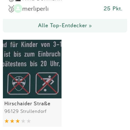
🥉
merliperli
25 Pkt.
Alle Top-Entdecker »
Hirschaider Straße
96129 Strullendorf