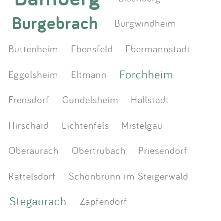
Burgebrach
Burgwindheim
Buttenheim
Ebensfeld
Ebermannstadt
Forchheim
Eggolsheim
Eltmann
Frensdorf
Gundelsheim
Hallstadt
Hirschaid
Lichtenfels
Mistelgau
Oberaurach
Obertrubach
Priesendorf
Rattelsdorf
Schönbrunn im Steigerwald
Stegaurach
Zapfendorf