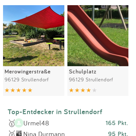
Impressum
Meiste Bewertungen
SPIELGERÄTE
Anmelden
Merowingerstraße
Schulplatz
96129 Strullendorf
96129 Strullendorf
Top-Entdecker in Strullendorf
🥇
Urmel48
165 Pkt.
🥈
Nina Durmann
95 Pkt.