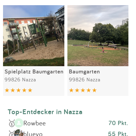
Impressum
Meiste Bewertungen
SPIELGERÄTE
Anmelden
Spielplatz Baumgarten
Baumgarten
99826 Nazza
99826 Nazza
Top-Entdecker in Nazza
🥇
Rowbee
70 Pkt.
🥈
blueyo
55 Pkt.