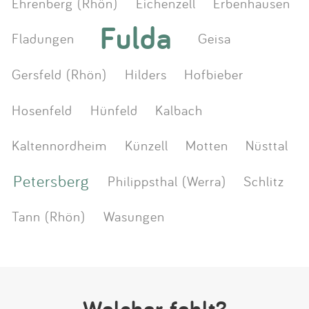
Ehrenberg (Rhön)
Eichenzell
Erbenhausen
Fulda
Fladungen
Geisa
Gersfeld (Rhön)
Hilders
Hofbieber
Hosenfeld
Hünfeld
Kalbach
Kaltennordheim
Künzell
Motten
Nüsttal
Petersberg
Philippsthal (Werra)
Schlitz
Tann (Rhön)
Wasungen
Welcher fehlt?