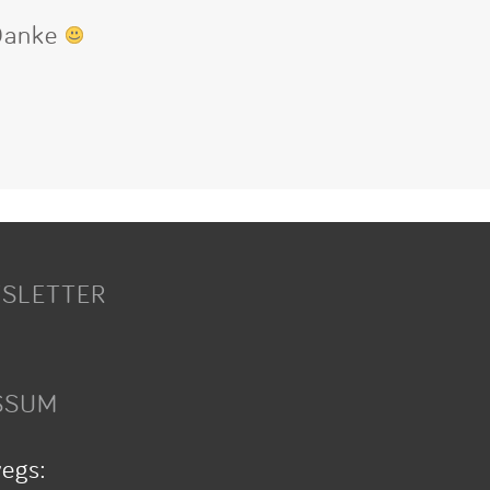
 Danke
SLETTER
SSUM
wegs: