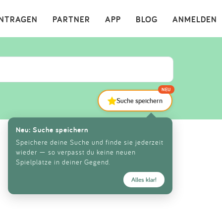
×
INTRAGEN
PARTNER
APP
BLOG
ANMELDEN
NEU
Suche speichern
Neu: Suche speichern
Speichere deine Suche und finde sie jederzeit
wieder — so verpasst du keine neuen
Spielplätze in deiner Gegend.
Alles klar!