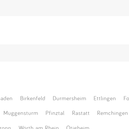
Baden
Birkenfeld
Durmersheim
Ettlingen
F
Muggensturm
Pfinztal
Rastatt
Remchingen
ronn
Wörth am Rhein
Ötigheim