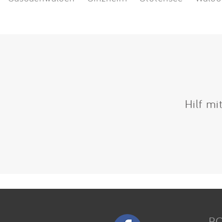
Hilf mi
P