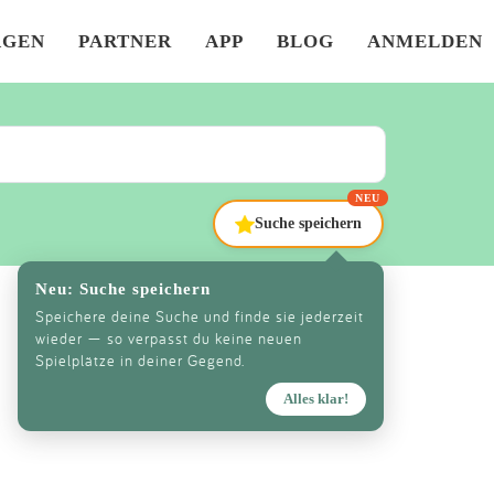
×
AGEN
PARTNER
APP
BLOG
ANMELDEN
NEU
Suche speichern
Neu: Suche speichern
Speichere deine Suche und finde sie jederzeit
wieder — so verpasst du keine neuen
Spielplätze in deiner Gegend.
Alles klar!