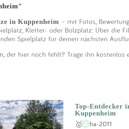
Impressum
enheim"
– mit Fotos, Bewertung
ätze in Kuppenheim
Anmelden
lplatz, Kletter- oder Bolzplatz: Über die Fi
enden Spielplatz für deinen nächsten Ausfl
, der hier noch fehlt? Trage ihn kostenlos 
Top-Entdecker i
Kuppenheim
🥇
ha-2011