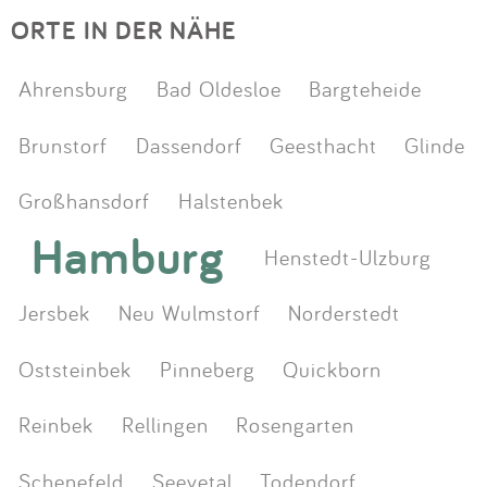
ORTE IN DER NÄHE
Ahrensburg
Bad Oldesloe
Bargteheide
Brunstorf
Dassendorf
Geesthacht
Glinde
Großhansdorf
Halstenbek
Hamburg
Henstedt-Ulzburg
Jersbek
Neu Wulmstorf
Norderstedt
Oststeinbek
Pinneberg
Quickborn
Reinbek
Rellingen
Rosengarten
Schenefeld
Seevetal
Todendorf