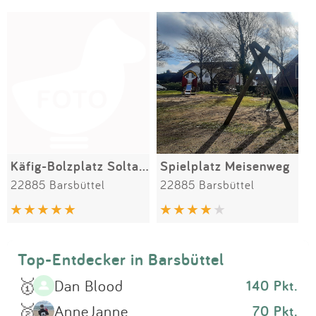
Impressum
Meiste Bewertungen
SPIELGERÄTE
Anmelden
Käfig-Bolzplatz Soltausredder
Spielplatz Meisenweg
22885 Barsbüttel
22885 Barsbüttel
Top-Entdecker in Barsbüttel
🥇
Dan Blood
140 Pkt.
🥈
AnneJanne
70 Pkt.