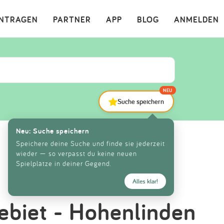
×
INTRAGEN
PARTNER
APP
BLOG
ANMELDEN
NEU
Suche speichern
Neu: Suche speichern
Speichere deine Suche und finde sie jederzeit
wieder — so verpasst du keine neuen
Spielplätze in deiner Gegend.
Alles klar!
ebiet - Hohenlinden