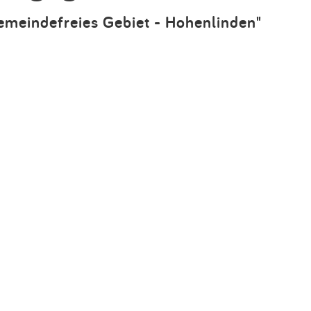
Impressum
gemeindefreies Gebiet - Hohenlinden"
Anmelden