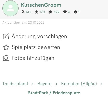
KutschenGroom
142
170
399
4
1
Aktualisiert am: 20.10.2023
Änderung vorschlagen
Spielplatz bewerten
Fotos hinzufügen
Deutschland
>
Bayern
>
Kempten (Allgäu)
>
StadtPark / Friedensplatz