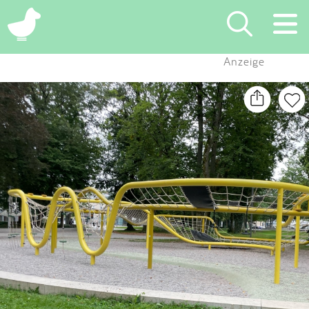
×
Anzeige
Suchen
Eintragen
App
Blog
Partner
Kontakt