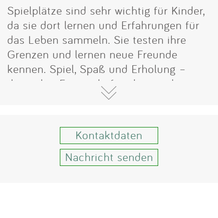
Impressum
Spielplätze sind sehr wichtig für Kinder,
da sie dort lernen und Erfahrungen für
Anmelden
das Leben sammeln. Sie testen ihre
Grenzen und lernen neue Freunde
kennen. Spiel, Spaß und Erholung –
diese drei Eigenschaften bieten die
Spielplätze in Leichlingen und
Witzhelden. Im Witzheldener Gebiet gibt
es insgesamt fünf öffentlich
Kontaktdaten
zugängliche Spielplätze. Im Leichlinger
Teil finden Sie 21 öffentliche Spielplätze
Nachricht senden
vor. Alle Spielplätze sind unten
aufgelistet.