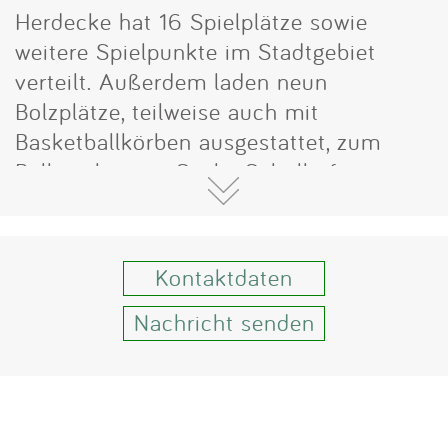
Impressum
Herdecke hat 16 Spielplätze sowie
weitere Spielpunkte im Stadtgebiet
Anmelden
verteilt. Außerdem laden neun
Bolzplätze, teilweise auch mit
Basketballkörben ausgestattet, zum
Ballspielen ein. Sechs Schulhöfe im
Stadtgebiet mit Ihren Spielgeräten
stehen Nachmittags außerhalb der
Unterrichtszeiten und am Wochenende
Kontaktdaten
allen Kindern zum Spielen zur
Verfügung. Viele Eltern wünschen sich
Nachricht senden
ausreichende Spielflächen für ihre
Kinder als Gegenpol zu der
allgegenwärtigen medialen Unterhaltung
durch Smartphones und Co.