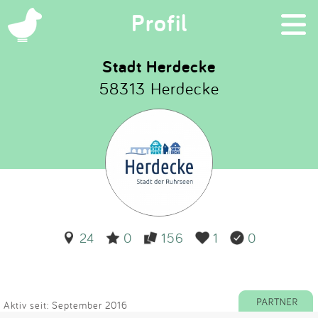
×
Profil
Stadt Herdecke
58313 Herdecke
Suchen
Eintragen
App
Blog
24
0
156
1
0
Partner
Kontakt
Aktiv seit: September 2016