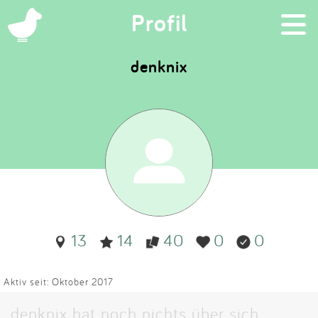
×
Profil
denknix
Suchen
Eintragen
App
Blog
13
14
40
0
0
Partner
Kontakt
Aktiv seit: Oktober 2017
denknix hat noch nichts über sich