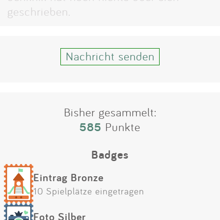
Impressum
geschrieben.
Anmelden
Nachricht senden
Bisher gesammelt:
585
Punkte
Badges
Eintrag Bronze
10 Spielplätze eingetragen
Foto Silber