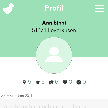
×
Profil
Annibinni
51371 Leverkusen
Suchen
Eintragen
App
Blog
5
5
6
0
0
Partner
Kontakt
Aktiv seit: Juni 2011
Annibinni hat noch nichts über sich