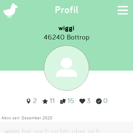
×
Profil
wiggi
46240 Bottrop
Suchen
Eintragen
App
Blog
2
11
15
3
0
Partner
Kontakt
Aktiv seit: Dezember 2020
wiggi hat noch nichts über sich