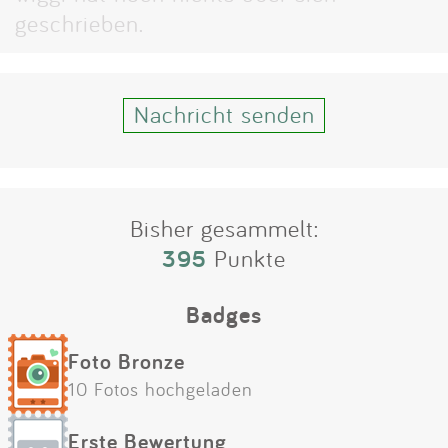
Impressum
geschrieben.
Anmelden
Nachricht senden
Bisher gesammelt:
395
Punkte
Badges
Foto Bronze
10 Fotos hochgeladen
Erste Bewertung