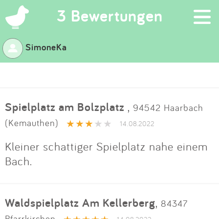
×
3 Bewertungen
SimoneKa
Suchen
Eintragen
Spielplatz am Bolzplatz
,
94542 Haarbach
App
(Kemauthen)
14.08.2022
Blog
Kleiner schattiger Spielplatz nahe einem
Bach.
Partner
Kontakt
Waldspielplatz Am Kellerberg
,
84347
Pfarrkirchen