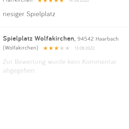
Impressum
14.08.2022
riesiger Spielplatz
Anmelden
Spielplatz Wolfakirchen
,
94542 Haarbach
(Wolfakirchen)
13.08.2022
Zur Bewertung wurde kein Kommentar
abgegeben.