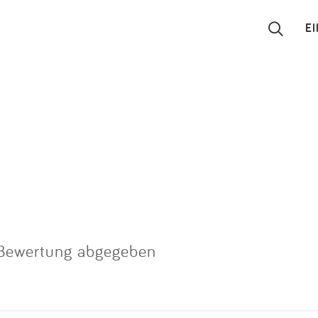
E
Suchen
Eintragen
App
Blog
Partner
 Bewertung abgegeben
Kontakt