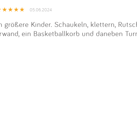
Impressum
05.06.2024
Anmelden
ch größere Kinder. Schaukeln, klettern, Rut
orwand, ein Basketballkorb und daneben Tur