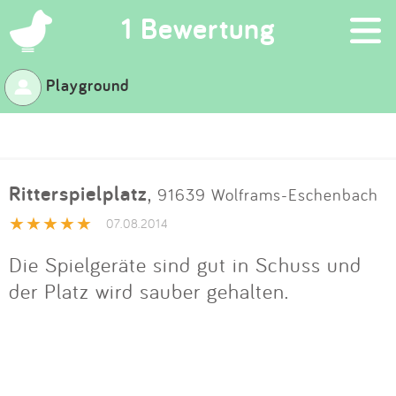
×
1 Bewertung
Playground
Suchen
Eintragen
Ritterspielplatz
,
91639 Wolframs-Eschenbach
App
07.08.2014
Blog
Die Spielgeräte sind gut in Schuss und
der Platz wird sauber gehalten.
Partner
Kontakt