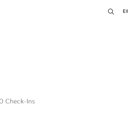
E
Suchen
Eintragen
App
Blog
Partner
0 Check-Ins
Kontakt