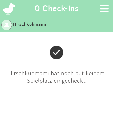
×
0 Check-Ins
Hirschkuhmami
Suchen
Eintragen
App
Blog
Hirschkuhmami hat noch auf keinem
Spielplatz eingecheckt.
Partner
Kontakt