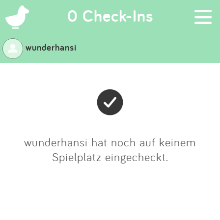
×
0 Check-Ins
wunderhansi
Suchen
Eintragen
App
Blog
wunderhansi hat noch auf keinem
Spielplatz eingecheckt.
Partner
Kontakt