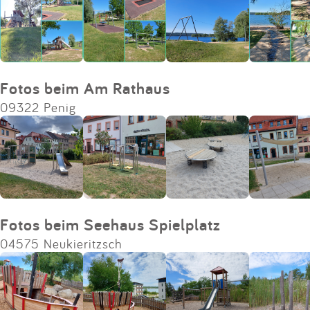
Fotos beim Am Rathaus
09322 Penig
Fotos beim Seehaus Spielplatz
04575 Neukieritzsch