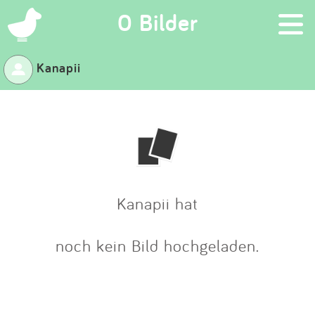
×
0 Bilder
Kanapii
Suchen
Eintragen
App
Blog
Kanapii hat
Partner
noch kein Bild hochgeladen.
Kontakt