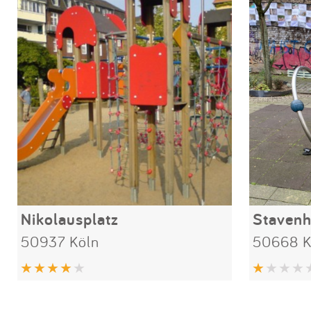
Nikolausplatz
Stavenh
50937 Köln
50668 K