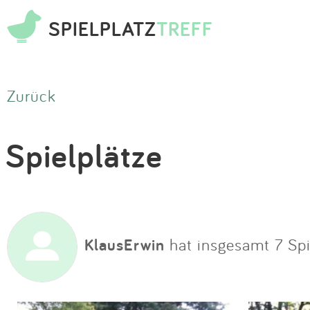
SPIELPLATZ
TREFF
Zurück
Spielplätze
KlausErwin
hat insgesamt 7 Spi