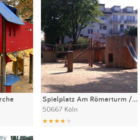
irche
Spielplatz Am Römerturm / Schwalbengasse
50667 Köln