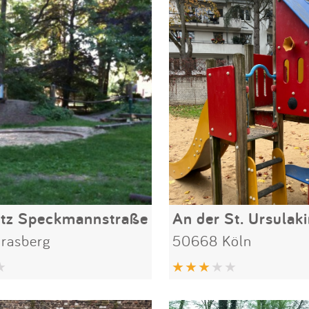
Impressum
Anmelden
atz Speckmannstraße
An der St. Ursulak
rasberg
50668 Köln