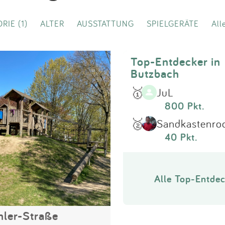
Impressum
RIE (1)
ALTER
AUSSTATTUNG
SPIELGERÄTE
All
Anmelden
Top-Entdecker in
Butzbach
🥇
JuL
800 Pkt.
🥈
Sandkastenro
40 Pkt.
Alle Top-Entdec
ler-Straße