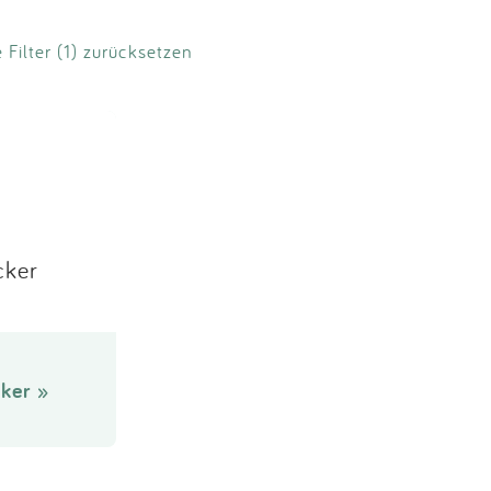
e Filter (1) zurücksetzen
cker
ker »