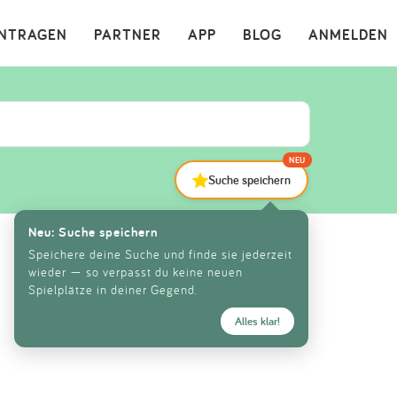
×
INTRAGEN
PARTNER
APP
BLOG
ANMELDEN
NEU
Suche speichern
Neu: Suche speichern
Speichere deine Suche und finde sie jederzeit
wieder — so verpasst du keine neuen
Spielplätze in deiner Gegend.
Alles klar!