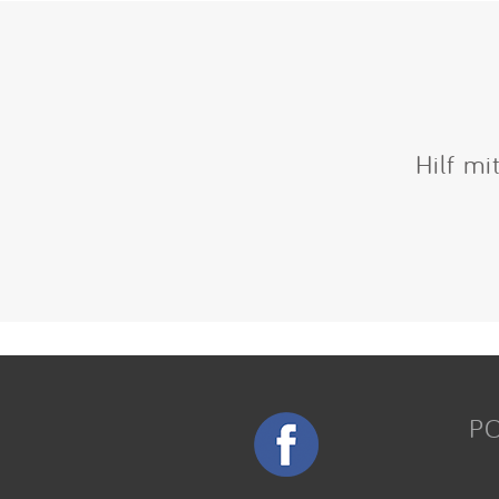
Hilf mi
P