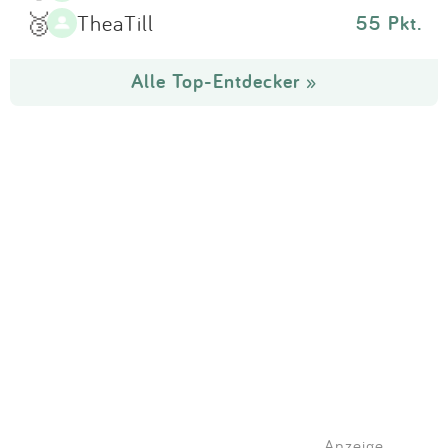
🥉
TheaTill
55 Pkt.
Alle Top-Entdecker »
Anzeige