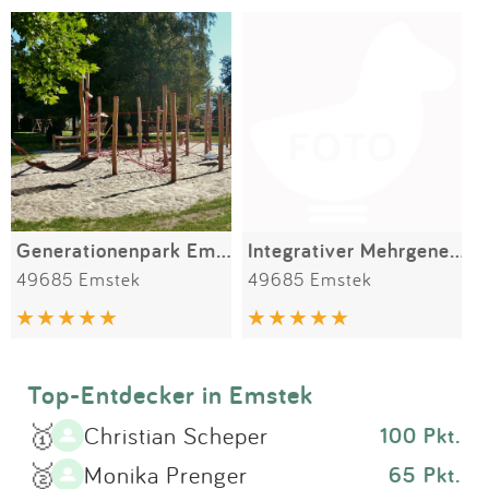
Impressum
Meiste Bewertungen
SPIELGERÄTE
Anmelden
Alle Filter (1) zurücksetzen
Generationenpark Emstek
Integrativer Mehrgenerationenpark Emstek
49685 Emstek
49685 Emstek
Top-Entdecker in Emstek
🥇
Christian Scheper
100 Pkt.
🥈
Monika Prenger
65 Pkt.