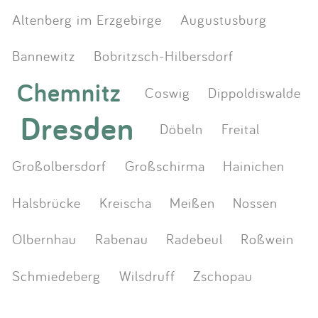
Altenberg im Erzgebirge
Augustusburg
Bannewitz
Bobritzsch-Hilbersdorf
Chemnitz
Coswig
Dippoldiswalde
Dresden
Döbeln
Freital
Großolbersdorf
Großschirma
Hainichen
Halsbrücke
Kreischa
Meißen
Nossen
Olbernhau
Rabenau
Radebeul
Roßwein
Schmiedeberg
Wilsdruff
Zschopau