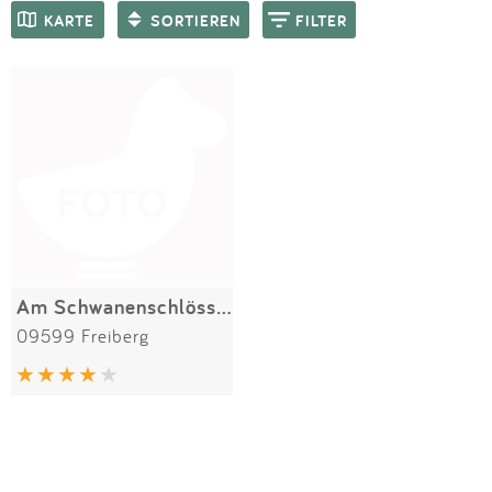
Impressum
Meiste Bewertungen
SPIELGERÄTE
KARTE
SORTIEREN
FILTER
Anmelden
Am Schwanenschlösschen
09599 Freiberg