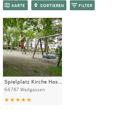
Impressum
Meiste Bewertungen
SPIELGERÄTE
KARTE
SORTIEREN
FILTER
Anmelden
Spielplatz Kirche Hostenbach
66787 Wadgassen