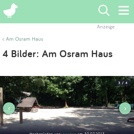
×
Anzeige
Suchen
< Am Osram Haus
4 Bilder: Am Osram Haus
Eintragen
App
3 / 4
Blog
Partner
‹
›
Kontakt
Hochgeladen von:
tinchen
am 30.07.2013