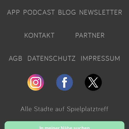
APP
PODCAST
BLOG
NEWSLETTER
KONTAKT
PARTNER
AGB
DATENSCHUTZ
IMPRESSUM
Alle Städte auf Spielplatztreff
Made with love in Cologne.
In meiner Nähe suchen