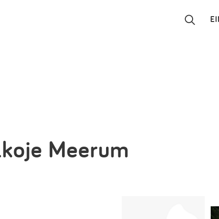
E
Suchen
Eintragen
App
Blog
elkoje Meerum
Partner
Kontakt