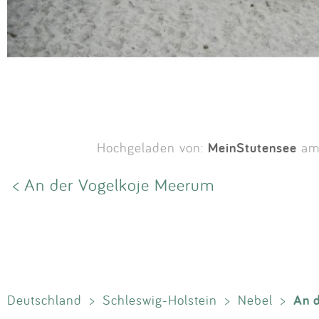
MeinStutensee
Hochgeladen von:
am 
< An der Vogelkoje Meerum
An 
Deutschland
>
Schleswig-Holstein
>
Nebel
>