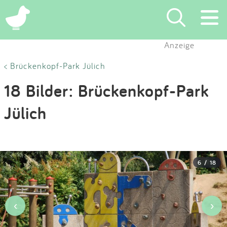
×
Anzeige
Suchen
< Brückenkopf-Park Jülich
18 Bilder: Brückenkopf-Park
Eintragen
Jülich
App
Blog
6 / 18
Partner
Kontakt
‹
›