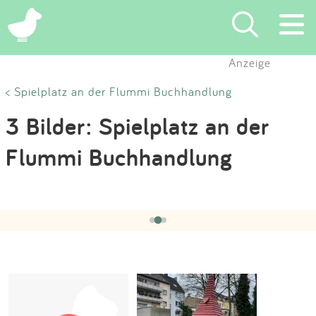
×
Anzeige
Suchen
< Spielplatz an der Flummi Buchhandlung
3 Bilder: Spielplatz an der
Eintragen
Flummi Buchhandlung
App
Hochgeladen von:
Lilly1985
am 18.10.2024
Blog
‹
›
2 / 3
Partner
Kontakt