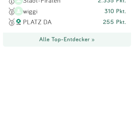
🥇
Stadt-Piraten
2.335 Pkt.
🥈
wiggi
310 Pkt.
🥉
PLATZ DA
255 Pkt.
Alle Top-Entdecker »