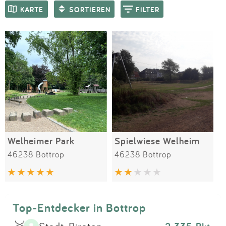
Impressum
Meiste Bewertungen
SPIELGERÄTE
KARTE
SORTIEREN
FILTER
Anmelden
Welheimer Park
Spielwiese Welheim
46238 Bottrop
46238 Bottrop
Top-Entdecker in Bottrop